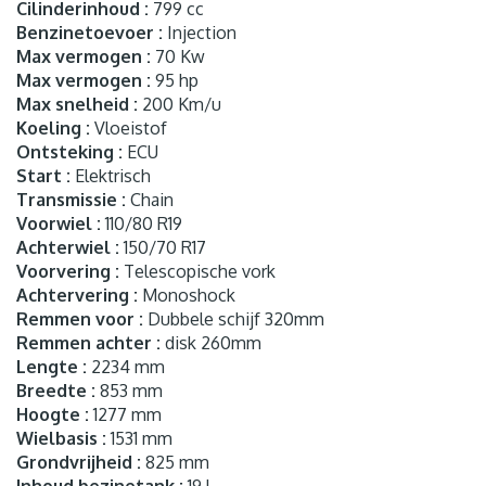
Cilinderinhoud :
799 cc
Benzinetoevoer :
Injection
Max vermogen :
70 Kw
Max vermogen :
95 hp
Max snelheid :
200 Km/u
Koeling :
Vloeistof
Ontsteking :
ECU
Start :
Elektrisch
Transmissie :
Chain
Voorwiel :
110/80 R19
Achterwiel :
150/70 R17
Voorvering :
Telescopische vork
Achtervering :
Monoshock
Remmen voor :
Dubbele schijf 320mm
Remmen achter :
disk 260mm
Lengte :
2234 mm
Breedte :
853 mm
Hoogte :
1277 mm
Wielbasis :
1531 mm
Grondvrijheid :
825 mm