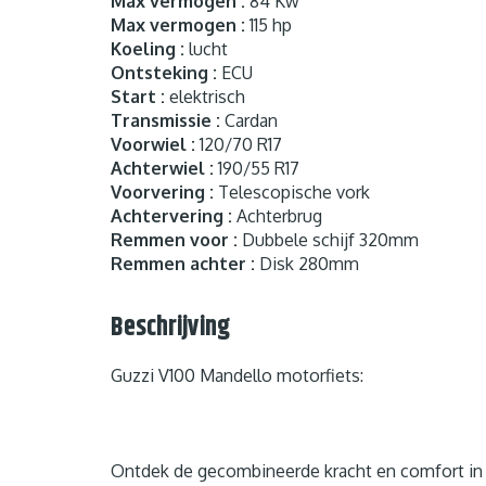
Max vermogen :
84 Kw
Max vermogen :
115 hp
Koeling :
lucht
Ontsteking :
ECU
Start :
elektrisch
Transmissie :
Cardan
Voorwiel :
120/70 R17
Achterwiel :
190/55 R17
Voorvering :
Telescopische vork
Achtervering :
Achterbrug
Remmen voor :
Dubbele schijf 320mm
Remmen achter :
Disk 280mm
Beschrijving
Guzzi V100 Mandello motorfiets:
Ontdek de gecombineerde kracht en comfort in 