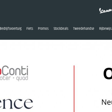
Bedrijfsvoertuig
Fiets
Promos
StockDeals
Tweedehandse
Rijbewijs