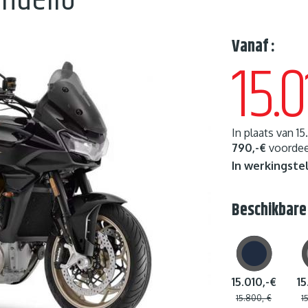
ndello
Vanaf :
15.0
In plaats van
15
790,-€
voordeel
In werkingstel
Beschikbare
15.010,-€
15
15.800,-€
1