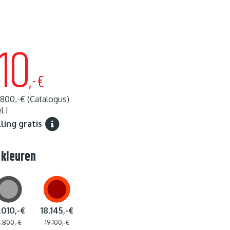
10
,-€
.800,-€
(Catalogus)
 !
ling gratis
 kleuren
.010,-€
18.145,-€
5.800,-€
19.100,-€