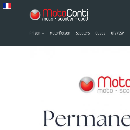
Prijzen
Motorfietsen
Scooters
Quads
UTV/SSV