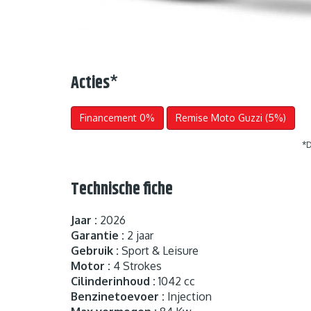
Acties
*
Financement 0%
Remise Moto Guzzi (5%)
*D
Technische fiche
Jaar :
2026
Garantie :
2 jaar
Gebruik :
Sport & Leisure
Motor :
4 Strokes
Cilinderinhoud :
1042 cc
Benzinetoevoer :
Injection