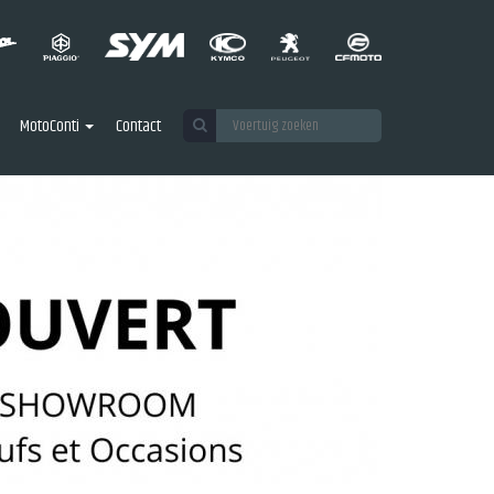
MotoConti
Contact