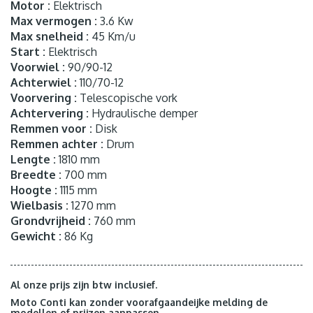
Motor :
Elektrisch
Max vermogen :
3.6 Kw
Max snelheid :
45 Km/u
Start :
Elektrisch
Voorwiel :
90/90-12
Achterwiel :
110/70-12
Voorvering :
Telescopische vork
Achtervering :
Hydraulische demper
Remmen voor :
Disk
Remmen achter :
Drum
Lengte :
1810 mm
Breedte :
700 mm
Hoogte :
1115 mm
Wielbasis :
1270 mm
Grondvrijheid :
760 mm
Gewicht :
86 Kg
Al onze prijs zijn btw inclusief.
Moto Conti kan zonder voorafgaandeijke melding de
modellen of prijzen aanpassen.