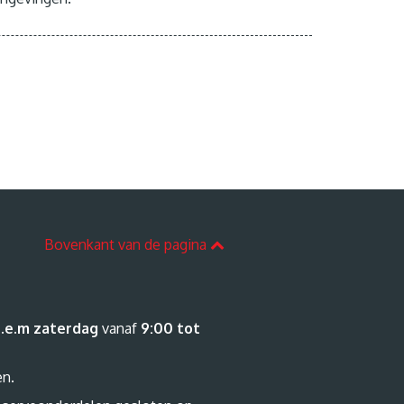
Bovenkant van de pagina
.e.m zaterdag
vanaf
9:00 tot
en.