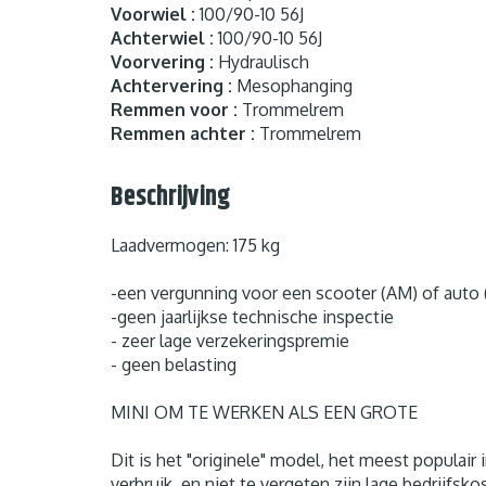
Voorwiel :
100/90-10 56J
Achterwiel :
100/90-10 56J
Voorvering :
Hydraulisch
Achtervering :
Mesophanging
Remmen voor :
Trommelrem
Remmen achter :
Trommelrem
Beschrijving
Laadvermogen: 175 kg
-een vergunning voor een scooter (AM) of auto 
-geen jaarlijkse technische inspectie
- zeer lage verzekeringspremie
- geen belasting
MINI OM TE WERKEN ALS EEN GROTE
Dit is het "originele" model, het meest populai
verbruik, en niet te vergeten zijn lage bedrijfsk