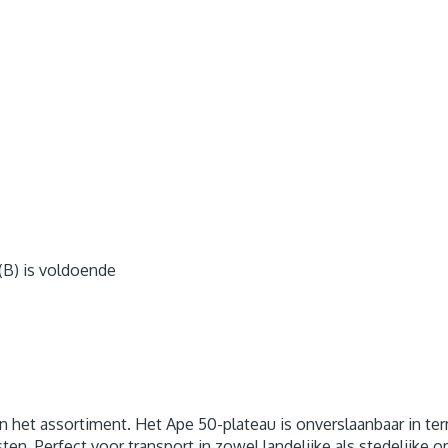
(B) is voldoende
r in het assortiment. Het Ape 50-plateau is onverslaanbaar in
osten. Perfect voor transport in zowel landelijke als stedelijke