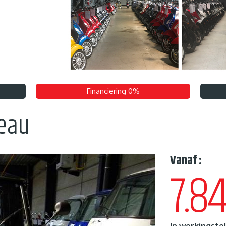
Financiering 0%
teau
Vanaf :
7.8
In werkingstel