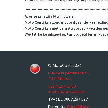
Al onze prijs zijn btw inclusief.
Moto Conti kan zonder voorafgaandeijke melding 
Moto Conti kan niet verantwoordelijk worden ges
Wettelijke kennisgeving: Pas op, geld lenen kost 
© MotoConti 2026
Rue de l'Eperonnerie 51,
4041 Milmort
+32 4 257 63 80
info@moto-conti.be
TVA : BE 0809.287.529
Partenaire:
Conti Milano