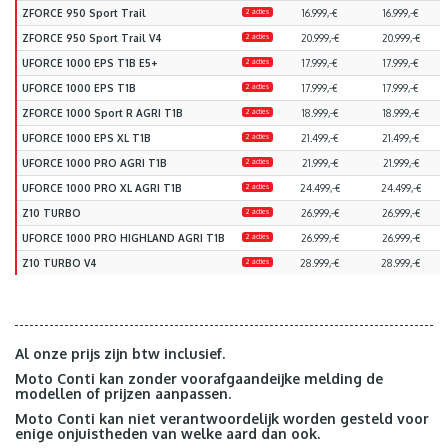
ZFORCE 950 Sport Trail
2 acties
16.999,-€
16.999,-€
ZFORCE 950 Sport Trail V4
2 acties
20.999,-€
20.999,-€
UFORCE 1000 EPS T1B E5+
2 acties
17.999,-€
17.999,-€
UFORCE 1000 EPS T1B
2 acties
17.999,-€
17.999,-€
ZFORCE 1000 Sport R AGRI T1B
2 acties
18.999,-€
18.999,-€
UFORCE 1000 EPS XL T1B
2 acties
21.499,-€
21.499,-€
UFORCE 1000 PRO AGRI T1B
2 acties
21.999,-€
21.999,-€
UFORCE 1000 PRO XL AGRI T1B
2 acties
24.499,-€
24.499,-€
Z10 TURBO
2 acties
26.999,-€
26.999,-€
UFORCE 1000 PRO HIGHLAND AGRI T1B
2 acties
26.999,-€
26.999,-€
Z10 TURBO V4
2 acties
28.999,-€
28.999,-€
Al onze prijs zijn btw inclusief.
Moto Conti kan zonder voorafgaandeijke melding de
modellen of prijzen aanpassen.
Moto Conti kan niet verantwoordelijk worden gesteld voor
enige onjuistheden van welke aard dan ook.