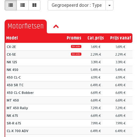
Gegroepeerd door : Type
Motorfietsen
Model
Promos
Cat.prijs
Prijs vanaf
CX-2E
Een actie
1.699,-€
1.699,-€
CX-5E
Een actie
2.299,-€
2.299,-€
NK 125
3.399,-€
3.399,-€
NK 450
5.499,-€
5.499,-€
450 CL-C
6.199,-€
6.199,-€
450 SR TC
6.499,-€
6.499,-€
450 CL-C Bobber
6.699,-€
6.699,-€
MT 450
6.699,-€
6.699,-€
MT 450 Rally
7.299,-€
7.299,-€
NK 675
6.699,-€
6.699,-€
SR-R 675
7.999,-€
7.999,-€
CL-X 700 ADV
6.499,-€
6.499,-€