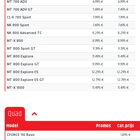
MT 700 ADV
6.999,-€
6.999,-€
MT 700 ADV GT
7.499,-€
7.499,-€
CL-X 700 Sport
7.999,-€
7.999,-€
NK 800 Sport
7.699,-€
7.699,-€
NK 800 Advanced TC
8.299,-€
8.299,-€
MT-X 800
8.999,-€
8.999,-€
MT 800 Sport GT
9.399,-€
9.399,-€
MT 800 Explore
11.499,-€
11.499,-€
MT 800 Explore GT
11.999,-€
11.999,-€
MT 800 Explore ES
12.299,-€
12.299,-€
MT 800 Explore ES GT
12.799,-€
12.799,-€
MT-X 1000
11.499,-€
11.499,-€
Quad
Model
Promos
Cat.prijs
CFORCE 110 Basic
1.899,-€