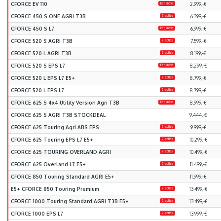
CFORCE EV 110
Een actie
2.999,-€
CFORCE 450 S ONE AGRI T3B
2 acties
6.399,-€
CFORCE 450 S L7
Een actie
6.999,-€
CFORCE 520 S AGRI T3B
2 acties
7.599,-€
CFORCE 520 L AGRI T3B
2 acties
8.199,-€
CFORCE 520 S EPS L7
Een actie
8.299,-€
CFORCE 520 L EPS L7 E5+
2 acties
8.799,-€
CFORCE 520 L EPS L7
2 acties
8.799,-€
CFORCE 625 S 4x4 Utility Version Agri T3B
Een actie
8.999,-€
CFORCE 625 S AGRI T3B STOCKDEAL
9.444,-€
CFORCE 625 Touring Agri ABS EPS
2 acties
9.999,-€
CFORCE 625 Touring EPS L7 E5+
2 acties
10.299,-€
CFORCE 625 TOURING OVERLAND AGRI
2 acties
10.499,-€
CFORCE 625 Overland L7 E5+
2 acties
11.499,-€
CFORCE 850 Touring Standard AGRI E5+
11.999,-€
E5+ CFORCE 850 Touring Premium
2 acties
13.499,-€
CFORCE 1000 Touring Standard AGRI T3B E5+
2 acties
13.499,-€
CFORCE 1000 EPS L7
2 acties
13.999,-€