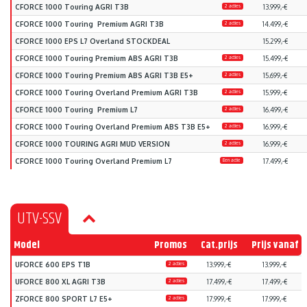
CFORCE 1000 Touring AGRI T3B
2 acties
13.999,-€
CFORCE 1000 Touring Premium AGRI T3B
2 acties
14.499,-€
CFORCE 1000 EPS L7 Overland STOCKDEAL
15.299,-€
CFORCE 1000 Touring Premium ABS AGRI T3B
2 acties
15.499,-€
CFORCE 1000 Touring Premium ABS AGRI T3B E5+
2 acties
15.699,-€
CFORCE 1000 Touring Overland Premium AGRI T3B
2 acties
15.999,-€
CFORCE 1000 Touring Premium L7
2 acties
16.499,-€
CFORCE 1000 Touring Overland Premium ABS T3B E5+
2 acties
16.999,-€
CFORCE 1000 TOURING AGRI MUD VERSION
2 acties
16.999,-€
CFORCE 1000 Touring Overland Premium L7
Een actie
17.499,-€
UTV-SSV
Model
Promos
Cat.prijs
Prijs vanaf
UFORCE 600 EPS T1B
2 acties
13.999,-€
13.999,-€
UFORCE 800 XL AGRI T3B
2 acties
17.499,-€
17.499,-€
ZFORCE 800 SPORT L7 E5+
2 acties
17.999,-€
17.999,-€