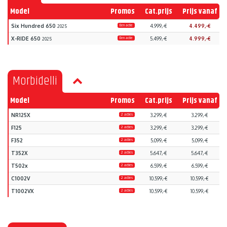
Model
Promos
Cat.prijs
Prijs vanaf
Six Hundred 650
Een actie
4.999,-€
4.499,-€
2025
X-RIDE 650
Een actie
5.499,-€
4.999,-€
2025
Morbidelli
Model
Promos
Cat.prijs
Prijs vanaf
NR125X
2 acties
3.299,-€
3.299,-€
F125
2 acties
3.299,-€
3.299,-€
F352
2 acties
5.099,-€
5.099,-€
T352X
2 acties
5.647,-€
5.647,-€
T502x
2 acties
6.599,-€
6.599,-€
C1002V
2 acties
10.599,-€
10.599,-€
T1002VX
2 acties
10.599,-€
10.599,-€