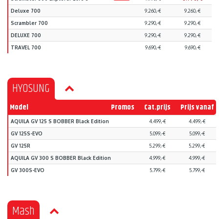
Deluxe 700
9.260,-€
9.260,-€
Scrambler 700
9.290,-€
9.290,-€
DELUXE 700
9.290,-€
9.290,-€
TRAVEL 700
9.690,-€
9.690,-€
HYOSUNG
Model
Promos
Cat.prijs
Prijs vanaf
AQUILA GV 125 S BOBBER Black Edition
4.499,-€
4.499,-€
GV 125S-EVO
5.099,-€
5.099,-€
GV 125R
5.299,-€
5.299,-€
AQUILA GV 300 S BOBBER Black Edition
4.999,-€
4.999,-€
GV 300S-EVO
5.799,-€
5.799,-€
Mash