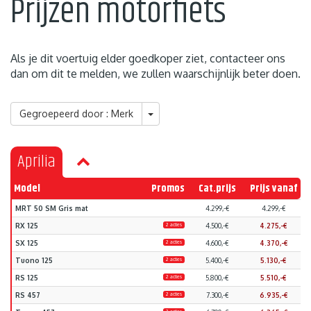
Prijzen motorfiets
Als je dit voertuig elder goedkoper ziet, contacteer ons
dan om dit te melden, we zullen waarschijnlijk beter doen.
Gegroepeerd door : Merk
Aprilia
Model
Promos
Cat.prijs
Prijs vanaf
MRT 50 SM Gris mat
4.299,-€
4.299,-€
RX 125
2 acties
4.500,-€
4.275,-€
SX 125
2 acties
4.600,-€
4.370,-€
Tuono 125
2 acties
5.400,-€
5.130,-€
RS 125
2 acties
5.800,-€
5.510,-€
RS 457
2 acties
7.300,-€
6.935,-€