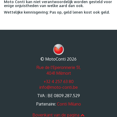
Moto Conti kan niet verantwoordelijk worden gesteld voor
enige onjuistheden van welke aard dan ook.
Wettelijke kennisgeving: Pas op, geld lenen kost ook geld.
© MotoConti 2026
Rue de l'Eperonnerie 51,
4041 Milmort
+32 4 257 63 80
info@moto-conti.be
TVA : BE 0809.287.529
Partenaire:
Conti Milano
Bovenkant van de pagina