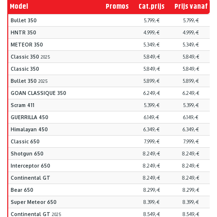
Model
Promos
Cat.prijs
Prijs vanaf
Bullet 350
5.799,-€
5.799,-€
HNTR 350
4.999,-€
4.999,-€
METEOR 350
5.349,-€
5.349,-€
Classic 350
5.849,-€
5.849,-€
2025
Classic 350
5.849,-€
5.849,-€
Bullet 350
5.899,-€
5.899,-€
2025
GOAN CLASSIQUE 350
6.249,-€
6.249,-€
Scram 411
5.399,-€
5.399,-€
GUERRILLA 450
6.149,-€
6.149,-€
Himalayan 450
6.349,-€
6.349,-€
Classic 650
7.999,-€
7.999,-€
Shotgun 650
8.249,-€
8.249,-€
Interceptor 650
8.249,-€
8.249,-€
Continental GT
8.249,-€
8.249,-€
Bear 650
8.299,-€
8.299,-€
Super Meteor 650
8.399,-€
8.399,-€
Continental GT
8.549,-€
8.549,-€
2025