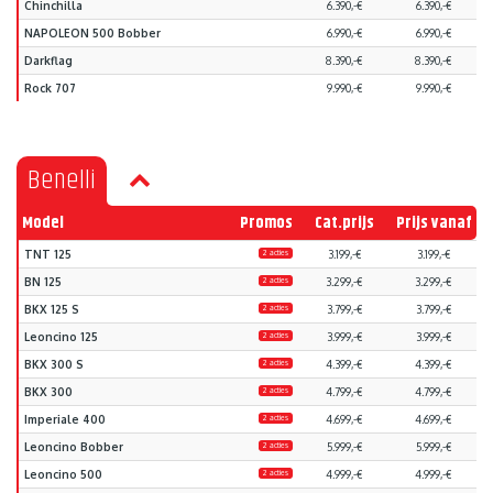
Chinchilla
6.390,-€
6.390,-€
NAPOLEON 500 Bobber
6.990,-€
6.990,-€
Darkflag
8.390,-€
8.390,-€
Rock 707
9.990,-€
9.990,-€
Benelli
Model
Promos
Cat.prijs
Prijs vanaf
TNT 125
2 acties
3.199,-€
3.199,-€
BN 125
2 acties
3.299,-€
3.299,-€
BKX 125 S
2 acties
3.799,-€
3.799,-€
Leoncino 125
2 acties
3.999,-€
3.999,-€
BKX 300 S
2 acties
4.399,-€
4.399,-€
BKX 300
2 acties
4.799,-€
4.799,-€
Imperiale 400
2 acties
4.699,-€
4.699,-€
Leoncino Bobber
2 acties
5.999,-€
5.999,-€
Leoncino 500
2 acties
4.999,-€
4.999,-€