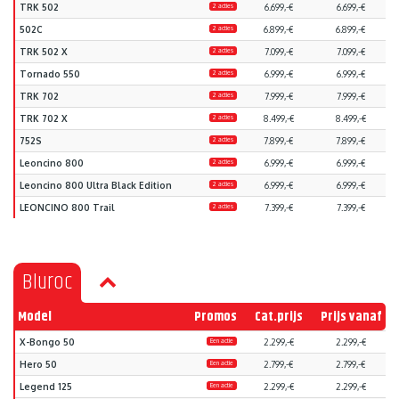
TRK 502
2 acties
6.699,-€
6.699,-€
502C
2 acties
6.899,-€
6.899,-€
TRK 502 X
2 acties
7.099,-€
7.099,-€
Tornado 550
2 acties
6.999,-€
6.999,-€
TRK 702
2 acties
7.999,-€
7.999,-€
TRK 702 X
2 acties
8.499,-€
8.499,-€
752S
2 acties
7.899,-€
7.899,-€
Leoncino 800
2 acties
6.999,-€
6.999,-€
Leoncino 800 Ultra Black Edition
2 acties
6.999,-€
6.999,-€
LEONCINO 800 Trail
2 acties
7.399,-€
7.399,-€
Bluroc
Model
Promos
Cat.prijs
Prijs vanaf
X-Bongo 50
Een actie
2.299,-€
2.299,-€
Hero 50
Een actie
2.799,-€
2.799,-€
Legend 125
Een actie
2.299,-€
2.299,-€