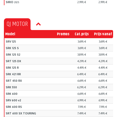
SIRIO
2.999,-€
2.999,-€
2025
QJ MOTOR
Model
Promos
Cat.prijs
Prijs vanaf
SRV 125
3.699,-€
3.699,-€
SRK 125 S
3.699,-€
3.699,-€
SRK 125 S2
3.899,-€
3.899,-€
SRT 125 DX
4.299,-€
4.299,-€
SRK 125 R
4.499,-€
4.499,-€
SRK 421 RR
6.499,-€
6.499,-€
SRT 450 RX
6.699,-€
6.699,-€
SRK 550
6.299,-€
6.299,-€
SRK 600
6.699,-€
6.699,-€
SRV 600 v2
6.999,-€
6.999,-€
SRK 600 RS
7.199,-€
7.199,-€
SRT 600 SX TOURING
7.499,-€
7.499,-€