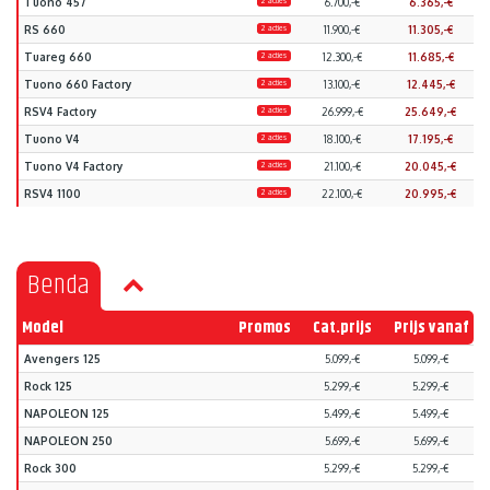
Tuono 457
2 acties
6.700,-€
6.365,-€
RS 660
2 acties
11.900,-€
11.305,-€
Tuareg 660
2 acties
12.300,-€
11.685,-€
Tuono 660 Factory
2 acties
13.100,-€
12.445,-€
RSV4 Factory
2 acties
26.999,-€
25.649,-€
Tuono V4
2 acties
18.100,-€
17.195,-€
Tuono V4 Factory
2 acties
21.100,-€
20.045,-€
RSV4 1100
2 acties
22.100,-€
20.995,-€
Benda
Model
Promos
Cat.prijs
Prijs vanaf
Avengers 125
5.099,-€
5.099,-€
Rock 125
5.299,-€
5.299,-€
NAPOLEON 125
5.499,-€
5.499,-€
NAPOLEON 250
5.699,-€
5.699,-€
Rock 300
5.299,-€
5.299,-€