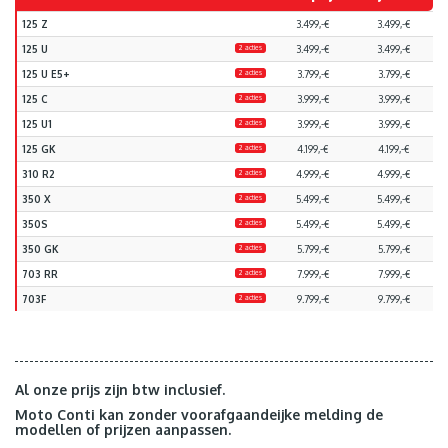
125 Z
3.499,-€
3.499,-€
125 U
2 acties
3.499,-€
3.499,-€
125 U E5+
2 acties
3.799,-€
3.799,-€
125 C
2 acties
3.999,-€
3.999,-€
125 U1
2 acties
3.999,-€
3.999,-€
125 GK
2 acties
4.199,-€
4.199,-€
310 R2
2 acties
4.999,-€
4.999,-€
350 X
2 acties
5.499,-€
5.499,-€
350S
2 acties
5.499,-€
5.499,-€
350 GK
2 acties
5.799,-€
5.799,-€
703 RR
2 acties
7.999,-€
7.999,-€
703F
2 acties
9.799,-€
9.799,-€
Al onze prijs zijn btw inclusief.
Moto Conti kan zonder voorafgaandeijke melding de
modellen of prijzen aanpassen.