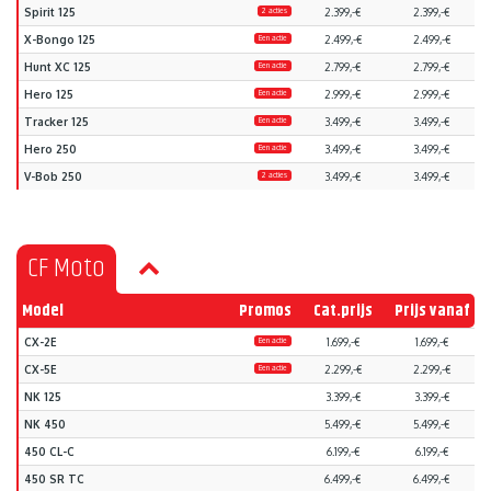
Spirit 125
2 acties
2.399,-€
2.399,-€
X-Bongo 125
Een actie
2.499,-€
2.499,-€
Hunt XC 125
Een actie
2.799,-€
2.799,-€
Hero 125
Een actie
2.999,-€
2.999,-€
Tracker 125
Een actie
3.499,-€
3.499,-€
Hero 250
Een actie
3.499,-€
3.499,-€
V-Bob 250
2 acties
3.499,-€
3.499,-€
CF Moto
Model
Promos
Cat.prijs
Prijs vanaf
CX-2E
Een actie
1.699,-€
1.699,-€
CX-5E
Een actie
2.299,-€
2.299,-€
NK 125
3.399,-€
3.399,-€
NK 450
5.499,-€
5.499,-€
450 CL-C
6.199,-€
6.199,-€
450 SR TC
6.499,-€
6.499,-€