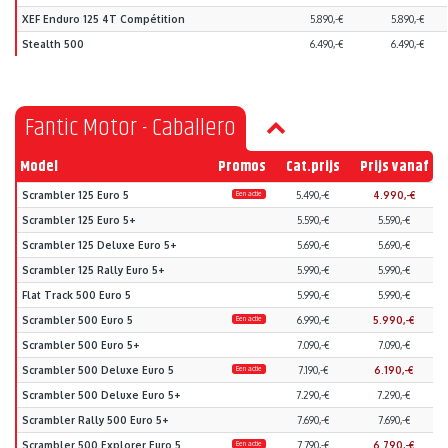
XEF Enduro 125 4T Compétition
5.890,-€
5.890,-€
Stealth 500
6.490,-€
6.490,-€
Fantic Motor - Caballero
Model
Promos
Cat.prijs
Prijs vanaf
Scrambler 125 Euro 5
Een actie
5.490,-€
4.990,-€
Scrambler 125 Euro 5+
5.590,-€
5.590,-€
Scrambler 125 Deluxe Euro 5+
5.690,-€
5.690,-€
Scrambler 125 Rally Euro 5+
5.990,-€
5.990,-€
Flat Track 500 Euro 5
5.990,-€
5.990,-€
Scrambler 500 Euro 5
Een actie
6.990,-€
5.990,-€
Scrambler 500 Euro 5+
7.090,-€
7.090,-€
Scrambler 500 Deluxe Euro 5
Een actie
7.190,-€
6.190,-€
Scrambler 500 Deluxe Euro 5+
7.290,-€
7.290,-€
Scrambler Rally 500 Euro 5+
7.690,-€
7.690,-€
Scrambler 500 Explorer Euro 5
Een actie
7.790,-€
6.790,-€