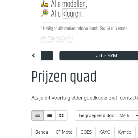
nt 125 X Art Hugo
actie SYM
Prijzen quad
Als je dit voertuig elder goedkoper ziet, contac
Gegroepeerd door : Merk
Benda
CF Moto
GOES
KAYO
Kymco