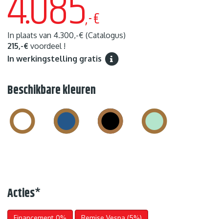
4.085
,-€
In plaats van
4.300,-€
(Catalogus)
215,-€
voordeel !
In werkingstelling gratis
Beschikbare kleuren
Acties
*
Financement 0%
Remise Vespa (5%)