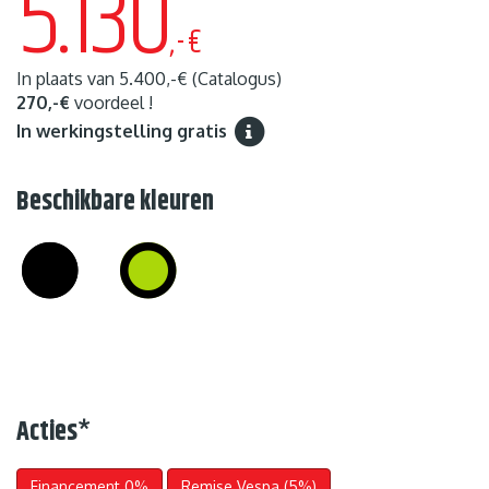
5.130
,-€
In plaats van
5.400,-€
(Catalogus)
270,-€
voordeel !
In werkingstelling gratis
Beschikbare kleuren
Acties
*
Financement 0%
Remise Vespa (5%)