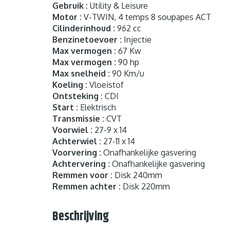
Gebruik :
Utility & Leisure
Motor :
V-TWIN, 4 temps 8 soupapes ACT
Cilinderinhoud :
962 cc
Benzinetoevoer :
Injectie
Max vermogen :
67 Kw
Max vermogen :
90 hp
Max snelheid :
90 Km/u
Koeling :
Vloeistof
Ontsteking :
CDI
Start :
Elektrisch
Transmissie :
CVT
Voorwiel :
27-9 x 14
Achterwiel :
27-11 x 14
Voorvering :
Onafhankelijke gasvering
Achtervering :
Onafhankelijke gasvering
Remmen voor :
Disk 240mm
Remmen achter :
Disk 220mm
Beschrijving