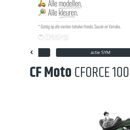
nt 125 X Art Hugo
actie SYM
CF Moto
CFORCE 100