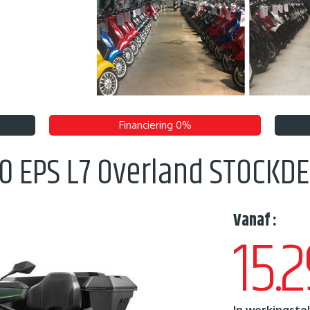
Financiering 0%
0 EPS L7 Overland STOCKD
Vanaf :
15.
In werkingstel