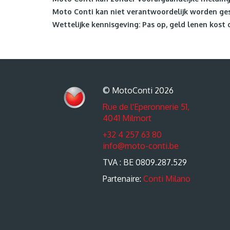
Moto Conti kan niet verantwoordelijk worden ges
Wettelijke kennisgeving: Pas op, geld lenen kost 
© MotoConti 2026
Rue de l'Eperonnerie 51,
4041 Milmort
+32 4 257 63 80
info@moto-conti.be
TVA : BE 0809.287.529
Partenaire:
Conti Milano