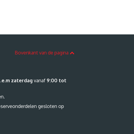
Bovenkant van de pagina
.e.m zaterdag
vanaf
9:00 tot
en.
eserveonderdelen gesloten op