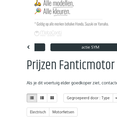
nt 125 X Art Hugo
actie SYM
Prijzen Fanticmotor
Als je dit voertuig elder goedkoper ziet, contac
Gegroepeerd door : Type
Electrisch
Motorfietsen