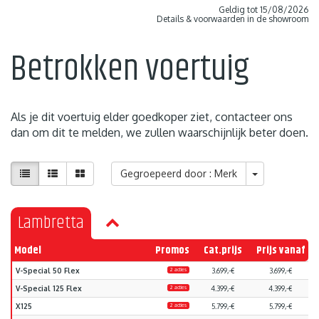
Geldig tot 15/08/2026
Details & voorwaarden in de showroom
Betrokken voertuig
Als je dit voertuig elder goedkoper ziet, contacteer ons
dan om dit te melden, we zullen waarschijnlijk beter doen.
Gegroepeerd door : Merk
Lambretta
Model
Promos
Cat.prijs
Prijs vanaf
V-Special 50 Flex
2 acties
3.699,-€
3.699,-€
V-Special 125 Flex
2 acties
4.399,-€
4.399,-€
X125
2 acties
5.799,-€
5.799,-€