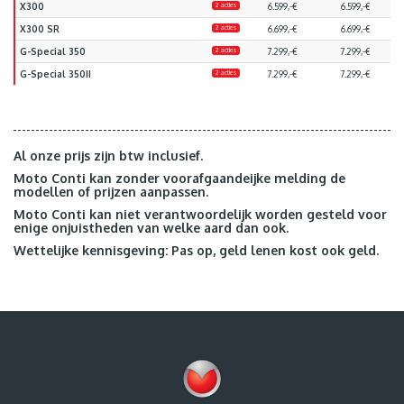
X300
2 acties
6.599,-€
6.599,-€
X300 SR
2 acties
6.699,-€
6.699,-€
G-Special 350
2 acties
7.299,-€
7.299,-€
G-Special 350II
2 acties
7.299,-€
7.299,-€
Al onze prijs zijn btw inclusief.
Moto Conti kan zonder voorafgaandeijke melding de
modellen of prijzen aanpassen.
Moto Conti kan niet verantwoordelijk worden gesteld voor
enige onjuistheden van welke aard dan ook.
Wettelijke kennisgeving: Pas op, geld lenen kost ook geld.